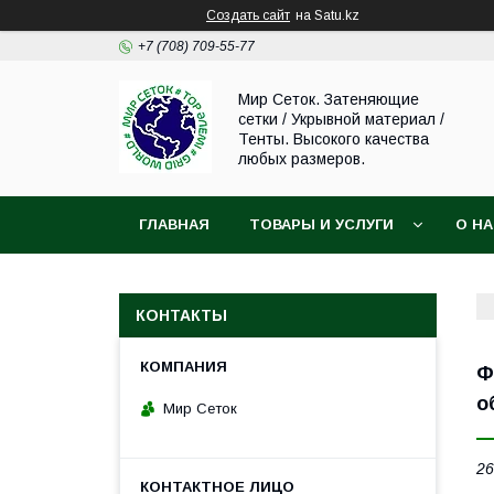
Создать сайт
на Satu.kz
+7 (708) 709-55-77
Мир Сеток. Затеняющие
сетки / Укрывной материал /
Тенты. Высокого качества
любых размеров.
ГЛАВНАЯ
ТОВАРЫ И УСЛУГИ
О Н
КОНТАКТЫ
Ф
о
Мир Сеток
26