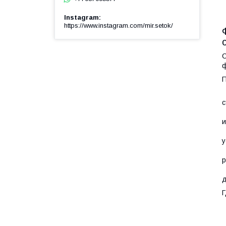
Instagram
https://www.instagram.com/mir.setok/
С
ф
П
Н
с
Д
и
П
у
Э
р
У
д
Г
Н
Д
В