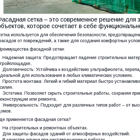
Фасадная сетка – это современное решение для 
объектов, которое сочетает в себе функциональн
етка используется для обеспечения безопасности, предотвращен
асадов от повреждений, а также для создания комфортных услов
реимущества фасадной сетки:
адежная защита: Предотвращает падение строительных материа
тройплощадке.
олговечность: Устойчива к воздействию ультрафиолета, перепад
деальной для использования в любых климатических условиях.
ростота монтажа: Легкий и гибкий материал быстро устанавлива
силия.
стетика: Позволяет скрыть строительные работы, сохраняя при
еконструкции или ремонта.
ниверсальность: Подходит для различных типов работ – от высо
омов.
де применяется фасадная сетка?
а строительных и ремонтных объектах.
ля защиты фасадов зданий от атмосферных воздействий.
 качестве экрана при реставрационных работах.