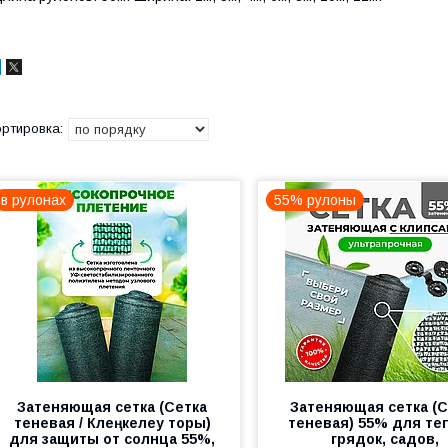
в рулонах
55% рулоны
Затеняющая сетка (Сетка
Затеняющая сетка (С
теневая / Көлеңкелеу торы)
теневая) 55% для те
для защиты от солнца 55%,
грядок, садов,