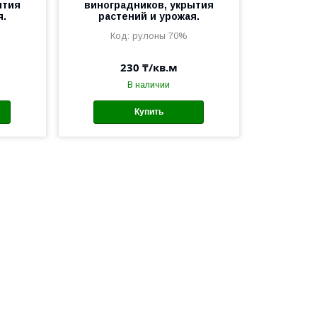
ытия
виноградников, укрытия
я.
растений и урожая.
рулоны 70%
230 ₸/кв.м
В наличии
Купить