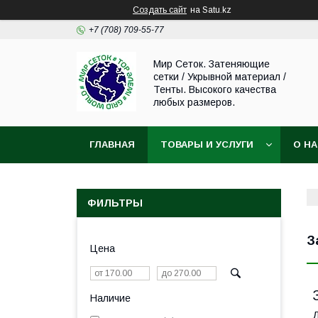
Создать сайт
на Satu.kz
+7 (708) 709-55-77
Мир Сеток. Затеняющие
сетки / Укрывной материал /
Тенты. Высокого качества
любых размеров.
ГЛАВНАЯ
ТОВАРЫ И УСЛУГИ
О Н
ФИЛЬТРЫ
З
Цена
Наличие
Д