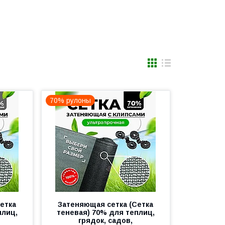
70% рулоны
етка
Затеняющая сетка (Сетка
плиц,
теневая) 70% для теплиц,
грядок, садов,